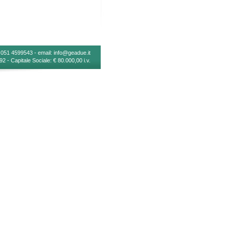
9 051 4599543 - email:
info@geadue.it
 - Capitale Sociale: € 80.000,00 i.v.