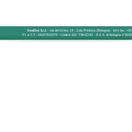
GeaDue S.r.l.
- via del Greto, 14 - Zola Predosa (Bologna) - tel e fax: +3
P.I. e C.F.: 04257810376 - Codice SDI: T9K4ZHO - R.E.A. di Bologna n°363092