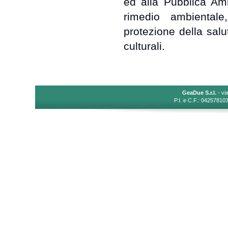
ed alla Pubblica Amm
rimedio ambientale,
protezione della salu
culturali.
GeaDue S.r.l.
- vi
P.I. e C.F.: 04257810