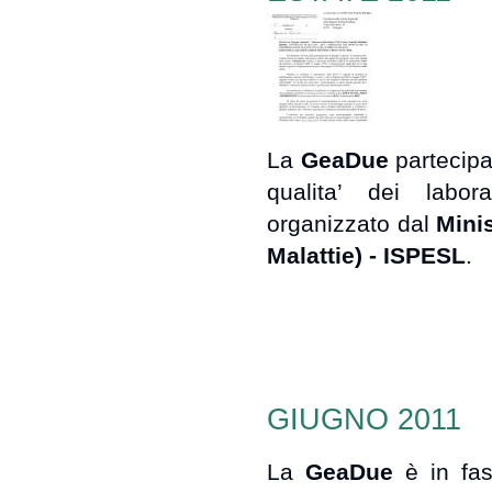
La
GeaDue
partecip
qualita’ dei labora
organizzato dal
Minis
Malattie) - ISPESL
.
GIUGNO 2011
La
GeaDue
è in fas