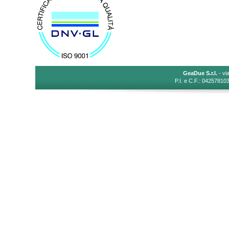
GeaDue S.r.l.
- vi
P.I. e C.F.: 04257810