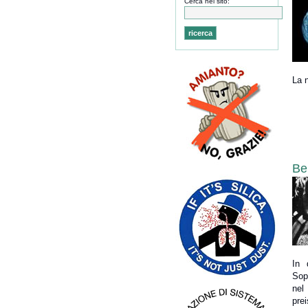
Cerca nel sito:
La n
Be
In 
Sopr
nel
prei